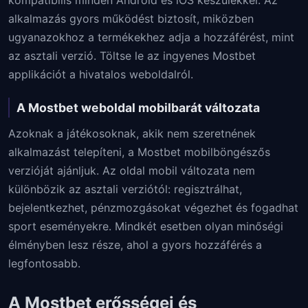
kompatibilis minden Android és iOS készülékkel. Az
alkalmazás gyors működést biztosít, miközben
ugyanazokhoz a termékekhez adja a hozzáférést, mint
az asztali verzió. Töltse le az ingyenes Mostbet
applikációt a hivatalos weboldalról.
A Mostbet weboldal mobilbarát változata
Azoknak a játékosoknak, akik nem szeretnének
alkalmazást telepíteni, a Mostbet mobilböngészős
verzióját ajánljuk. Az oldal mobil változata nem
különbözik az asztali verziótól: regisztrálhat,
bejelentkezhet, pénzmozgásokat végezhet és fogadhat
sport eseményekre. Mindkét esetben olyan minőségi
élményben lesz része, ahol a gyors hozzáférés a
legfontosabb.
A Mostbet erősségei és