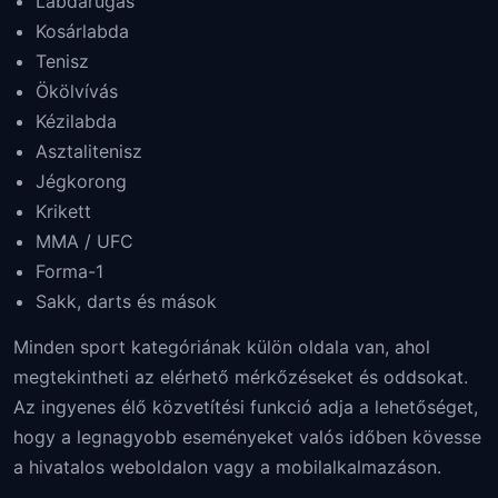
Labdarúgás
Kosárlabda
Tenisz
Ökölvívás
Kézilabda
Asztalitenisz
Jégkorong
Krikett
MMA / UFC
Forma-1
Sakk, darts és mások
Minden sport kategóriának külön oldala van, ahol
megtekintheti az elérhető mérkőzéseket és oddsokat.
Az ingyenes élő közvetítési funkció adja a lehetőséget,
hogy a legnagyobb eseményeket valós időben kövesse
a hivatalos weboldalon vagy a mobilalkalmazáson.