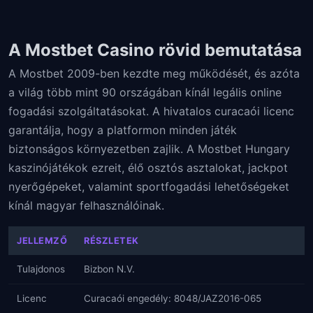
A Mostbet Casino rövid bemutatása
A Mostbet 2009-ben kezdte meg működését, és azóta
a világ több mint 90 országában kínál legális online
fogadási szolgáltatásokat. A hivatalos curacaói licenc
garantálja, hogy a platformon minden játék
biztonságos környezetben zajlik. A Mostbet Hungary
kaszinójátékok ezreit, élő osztós asztalokat, jackpot
nyerőgépeket, valamint sportfogadási lehetőségeket
kínál magyar felhasználóinak.
JELLEMZŐ
RÉSZLETEK
Tulajdonos
Bizbon N.V.
Licenc
Curacaói engedély: 8048/JAZ2016-065