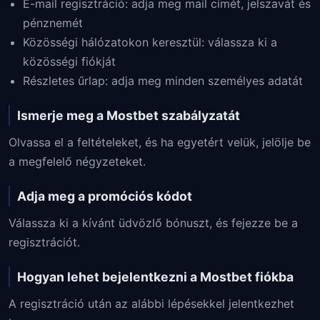
E-mail regisztráció: adja meg mail címét, jelszavát és
pénznemét
Közösségi hálózatokon keresztül: válassza ki a
közösségi fiókját
Részletes űrlap: adja meg minden személyes adatát
Ismerje meg a Mostbet szabályzatát
Olvassa el a feltételeket, és ha egyetért velük, jelölje be
a megfelelő négyzeteket.
Adja meg a promóciós kódot
Válassza ki a kívánt üdvözlő bónuszt, és fejezze be a
regisztrációt.
Hogyan lehet bejelentkezni a Mostbet fiókba
A regisztráció után az alábbi lépésekkel jelentkezhet