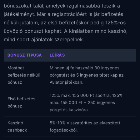
bónuszokat talál, amelyek izgalmasabbá teszik a
játékélményt. Már a regisztrációért is jár befizetés
nélküli jutalom, az első befizetéskor pedig 125%-os
üdvözlő bónuszt kaphat. A kínálatban mind kaszinó,
mind sport ajánlatok szerepelnek.
BÓNUSZ TÍPUSA
LEÍRÁS
Mostbet
Minden új felhasználó 30 ingyenes
befizetés nélküli
pörgetést és 5 ingyenes tétet kap az
bónusz
Aviator játékban.
125% max. 155 000 Ft sportra; 125%
Első befizetés
max. 155 000 Ft + 250 ingyenes
bónusz
pörgetés kaszinóra.
Kaszinó
5%-10% visszatérítés az elveszített
cashback
fogadásokból.