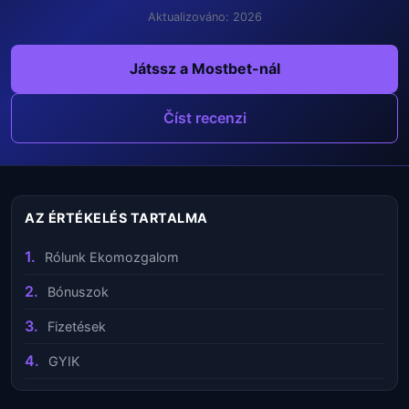
Aktualizováno: 2026
Játssz a Mostbet-nál
Číst recenzi
AZ ÉRTÉKELÉS TARTALMA
Rólunk Ekomozgalom
Bónuszok
Fizetések
GYIK