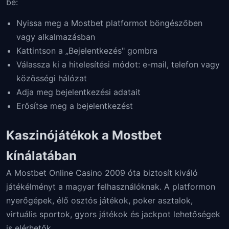
be:
Nyissa meg a Mostbet platformot böngészőben
vagy alkalmazásban
Kattintson a „Bejelentkezés" gombra
Válassza ki a hitelesítési módot: e-mail, telefon vagy
közösségi hálózat
Adja meg bejelentkezési adatait
Erősítse meg a bejelentkezést
Kaszinójátékok a Mostbet
kínálatában
A Mostbet Online Casino 2009 óta biztosít kiváló
játékélményt a magyar felhasználóknak. A platformon
nyerőgépek, élő osztós játékok, poker asztalok,
virtuális sportok, gyors játékok és jackpot lehetőségek
is elérhetők.