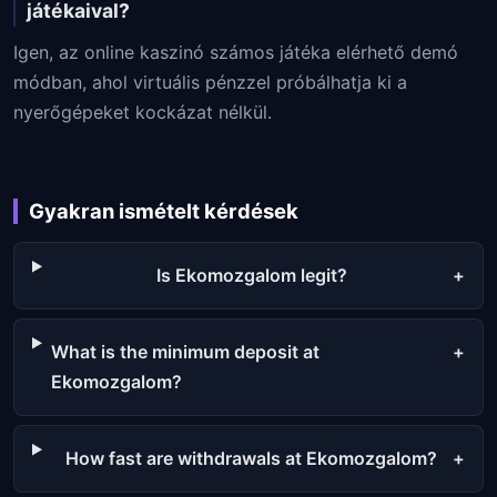
játékaival?
Igen, az online kaszinó számos játéka elérhető demó
módban, ahol virtuális pénzzel próbálhatja ki a
nyerőgépeket kockázat nélkül.
Gyakran ismételt kérdések
Is Ekomozgalom legit?
What is the minimum deposit at
Ekomozgalom?
How fast are withdrawals at Ekomozgalom?