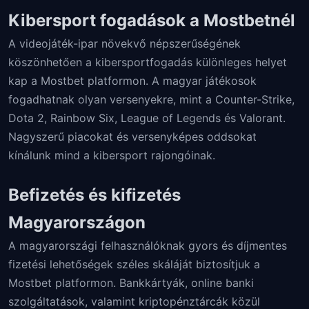
Kibersport fogadások a Mostbetnél
A videojáték-ipar növekvő népszerűségének
köszönhetően a kibersportfogadás különleges helyet
kap a Mostbet platformon. A magyar játékosok
fogadhatnak olyan versenyekre, mint a Counter-Strike,
Dota 2, Rainbow Six, League of Legends és Valorant.
Nagyszerű piacokat és versenyképes oddsokat
kínálunk mind a kibersport rajongóinak.
Befizetés és kifizetés
Magyarországon
A magyarországi felhasználóknak gyors és díjmentes
fizetési lehetőségek széles skáláját biztosítjuk a
Mostbet platformon. Bankkártyák, online banki
szolgáltatások, valamint kriptopénztárcák közül