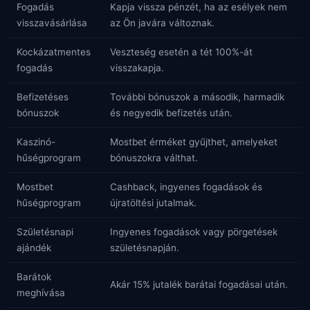
Fogadás
Kapja vissza pénzét, ha az esélyek nem
visszavásárlása
az Ön javára változnak.
Kockázatmentes
Veszteség esetén a tét 100%-át
fogadás
visszakapja.
Befizetéses
További bónuszok a második, harmadik
bónuszok
és negyedik befizetés után.
Kaszinó-
Mostbet érméket gyűjthet, amelyeket
hűségprogram
bónuszokra válthat.
Mostbet
Cashback, ingyenes fogadások és
hűségprogram
újratöltési jutalmak.
Születésnapi
Ingyenes fogadások vagy pörgetések
ajándék
születésnapján.
Barátok
Akár 15% jutalék barátai fogadásai után.
meghívása