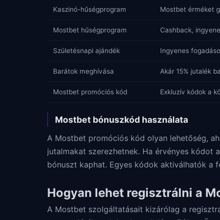
Kaszinó-hűségprogram
Mostbet érméket g
Mostbet hűségprogram
Cashback, ingyenes
Születésnapi ajándék
Ingyenes fogadáso
Barátok meghívása
Akár 15% jutalék b
Mostbet promóciós kód
Exkluzív kódok a k
Mostbet bónuszkód használata
A Mostbet promóciós kód olyan lehetőség, aho
jutalmakat szerezhetnek. Ha érvényes kódot a
bónuszt kaphat. Egyes kódok aktiválhatók a f
Hogyan lehet regisztrálni a M
A Mostbet szolgáltatásait kizárólag a regiszt