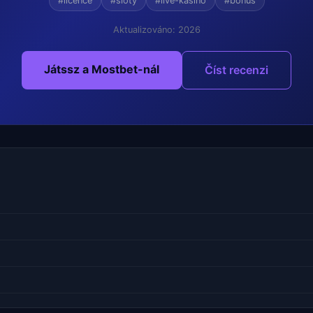
#licence
#sloty
#live-kasino
#bonus
Aktualizováno: 2026
Játssz a Mostbet-nál
Číst recenzi