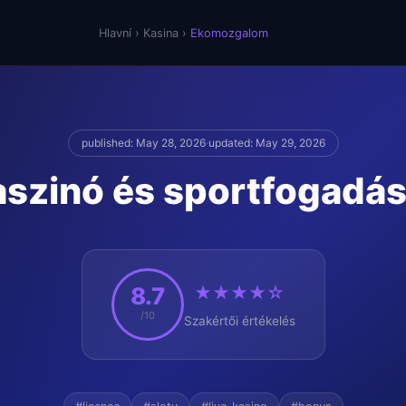
Hlavní › Kasina ›
Ekomozgalom
published: May 28, 2026
·
updated: May 29, 2026
aszinó és sportfogad
★★★★☆
8.7
/10
Szakértői értékelés