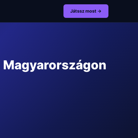
Játssz most →
ás Magyarországon