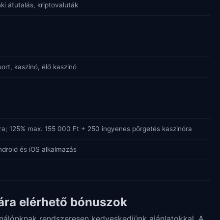
ki átutalás, kriptovaluták
port, kaszinó, élő kaszinó
ra; 125% max. 155 000 Ft + 250 ingyenes pörgetés kaszinóra
Android és iOS alkalmazás
ára elérhető bónuszok
nálónknak rendszeresen kedveskedjünk ajánlatokkal. A