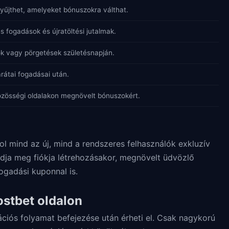
yűjthet, amelyeket bónuszokra válthat.
 fogadások és újratöltési jutalmak.
k vagy pörgetések születésnapján.
arátai fogadásai után.
özösségi oldalakon megnövelt bónuszokért.
l mind az új, mind a rendszeres felhasználók exkluzív
dja meg fiókja létrehozásakor, megnövelt üdvözlő
ogadási kuponnal is.
ostbet oldalon
rációs folyamat befejezése után érheti el. Csak nagykorú