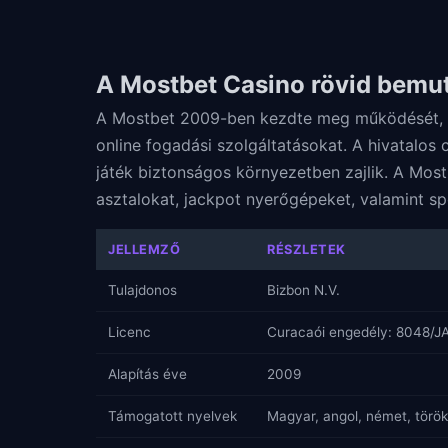
A Mostbet Casino rövid bemu
A Mostbet 2009-ben kezdte meg működését, és
online fogadási szolgáltatásokat. A hivatalos 
játék biztonságos környezetben zajlik. A Most
asztalokat, jackpot nyerőgépeket, valamint sp
JELLEMZŐ
RÉSZLETEK
Tulajdonos
Bizbon N.V.
Licenc
Curacaói engedély: 8048/
Alapítás éve
2009
Támogatott nyelvek
Magyar, angol, német, török, 