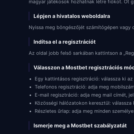
magyar játékosok hozhatnak létre fiókot. Öt g
Lépjen a hivatalos weboldalra
Nyissa meg böngészőjét számítógépen vagy oko
Indítsa el a regisztrációt
Az oldal jobb felső sarkában kattintson a „Re
Válasszon a Mostbet regisztrációs mó
Egy kattintásos regisztráció: válassza ki 
Telefonos regisztráció: adja meg mobilszá
E-mail regisztráció: adja meg mail címét, j
Közösségi hálózatokon keresztül: válassza k
Részletes űrlap: adja meg minden személye
Ismerje meg a Mostbet szabályzatát