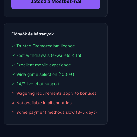
Játssz a Mostbet-nál
Előnyök és hátrányok
✓ Trusted Ekomozgalom licence
✓ Fast withdrawals (e-wallets < 1h)
✓ Excellent mobile experience
✓ Wide game selection (1000+)
✓ 24/7 live chat support
✗ Wagering requirements apply to bonuses
✗ Not available in all countries
✗ Some payment methods slow (3–5 days)